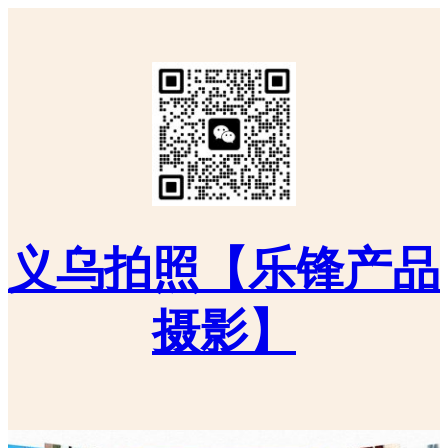
义乌拍照【乐锋产品
摄影】