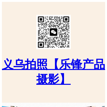
义乌拍照【乐锋产品
摄影】