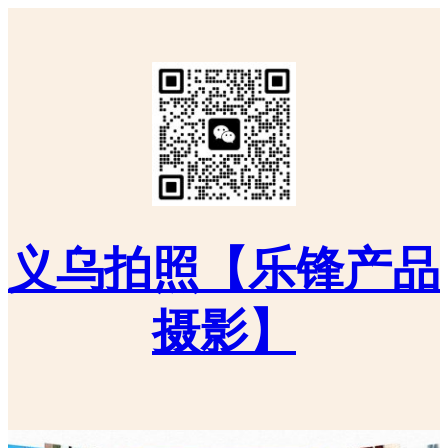
义乌拍照【乐锋产品
摄影】