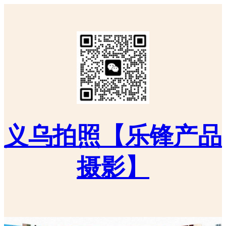
义乌拍照【乐锋产品
摄影】